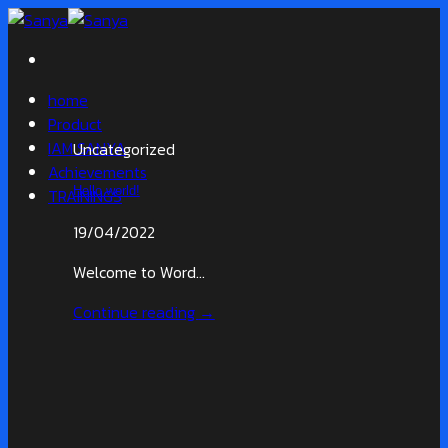
Skip
to
content
home
Product
IAM SANYA
Uncategorized
Achievements
Hello world!
TRAININGS
19/04/2022
Welcome to Word...
Continue reading
→