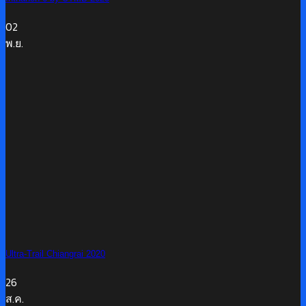
02
พ.ย.
Ultra-Trail Chiangrai 2020
26
ส.ค.