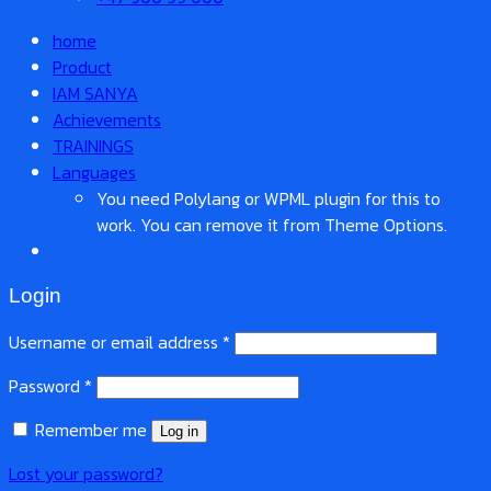
home
Product
IAM SANYA
Achievements
TRAININGS
Languages
You need Polylang or WPML plugin for this to
work. You can remove it from Theme Options.
Login
Username or email address
*
Password
*
Remember me
Log in
Lost your password?