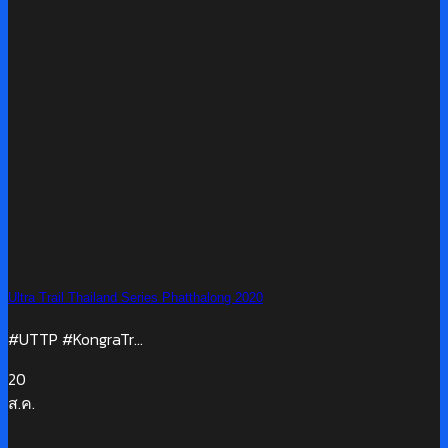
Ultra Trail Thailand Series Phatthalong 2020
#UTTP #KongraTr...
20
ส.ค.