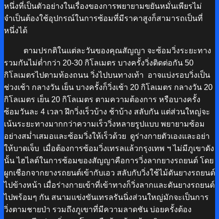
หนึ่งที่เป็นตัวอย่างในเรื่องของการพยายามขยันหมั่นเพียรไม่
จำเป็นต้องใช้อุปกรณ์ในการซ้อมที่มีราคาสูงก็สามารถเป็นที่
หนึ่งได้
ตามปรกติในแต่ละวันของคุณสัญญา จะซ้อมวิ่งระยะทาง
รวมกันไม่ต่ำกว่า 20-30 กิโลเมตร บางครั้งวิ่งติดต่อกัน 50
กิโลเมตรไปตามท้องถนน วิ่งไปบนทางเท้า อาจแบ่งรอบวิ่งเป็น
ช่วงเช้า กลางวัน เย็น บางครั้งก็วิ่งเช้า 20 กิโลเมตร กลางวัน 20
กิโลเมตร เย็น 20 กิโลเมตร ตามความต้องการ หรือ
บางครั้ง
ซ้อมวันละ 4 เวลา
ฝึกวิ่งเร็วบ้าง ช้าบ้าง สลับกัน แต่ส่วนใหญ่จะ
เน้นระยะทางมากกว่าความเร็ว
วิ่งหลายรูปแบบ พยายามซ้อม
อย่างสม่ำเสมอและซ้อมวิ่งให้เร็วด้วย ดูร่างกายตัวเองและอย่า
ให้บาดเจ็บ เมื่อต้องการซ้อมวิ่งเทรลแล้วกรุงเทพ ฯ ไม่มีภูเขาดัง
นั้น
ไฮไลต์ในการซ้อมของสัญญาคือการวิ่งลากยางรถยนต์ โดย
ผูกเชือกจากยางรถยนต์เข้ากับเอว สลับกับวิ่งใช้ไม้ดันยางรถยนต์
ไปข้างหน้า เมื่อร่างกายเข้าที่เข้าทางก็วิ่งลากและดันยางรถยนต์
ไปพร้อมๆ กัน สนามแข่งขันเทรลรันนิ่งส่วนใหญ่มักจะเป็นการ
วิ่งตามชายป่า รวมถึงภูเขาที่มีความลาดชัน บ่อยครั้งต้อง