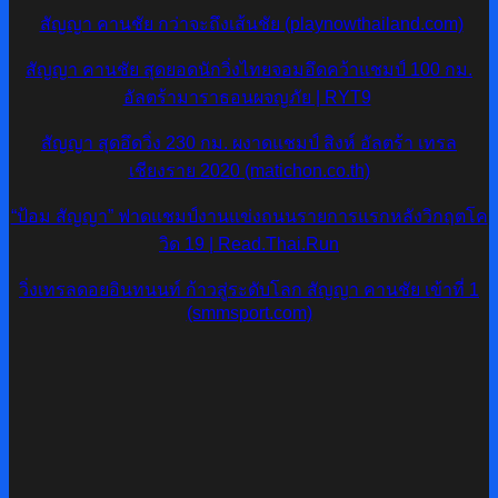
สัญญา คานชัย กว่าจะถึงเส้นชัย (playnowthailand.com)
สัญญา คานชัย สุดยอดนักวิ่งไทยจอมอึดคว้าแชมป์ 100 กม.
อัลตร้ามาราธอนผจญภัย | RYT9
สัญญา สุดอึดวิ่ง 230 กม. ผงาดแชมป์ สิงห์ อัลตร้า เทรล
เชียงราย 2020 (matichon.co.th)
“ป้อม สัญญา” ฟาดแชมป์งานแข่งถนนรายการแรกหลังวิกฤตโค
วิด 19 | Read.Thai.Run
วิ่งเทรลดอยอินทนนท์ ก้าวสู่ระดับโลก สัญญา คานชัย เข้าที่ 1
(smmsport.com)