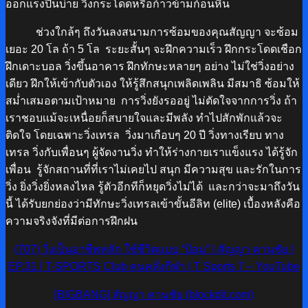
ออกแรงปีนบ่าย วิ่งกระโดดหรือก้าวข้ามก้อนหิน
ช่วงใกล้ๆ
ถึงวันลงสนามการซ้อมของคุณสัญญา
จะซ้อม
เยอะ 20 โล ถ้า 5 โล ระยะสั้นๆ จะฝึกความเร็ว ฝึกกระโดดเชือก
ฝึกเดาะบอล วิ่งขึ้นอาคาร ฝึกทักษะหลายๆ อย่าง ไม่ใช่วิ่งอย่าง
เดียว ฝึกให้เข้ากับตัวเอง ให้รู้สึกสนุกเพลิดเพลิน มีสมาธิ ซ้อมให้
สม่ำเสมอตามเป้าหมาย การวิ่งยังรออยู่ ไม่ตัดใจจากการวิ่ง ถ้า
เราชอบเเม้จะเหนื่อยก็สบายใจและมีพลัง ทำไปสักพักแล้วจะ
ติดใจ โดยเฉพาะวิ่งเทรล วิ่งมาเกือบๆ 20 ปี วิ่งทางเรียบ ทาง
เทรล วิ่งกับเพื่อนๆ ผู้จัดงานวิ่ง ทำให้ร่างกายเราเเข็งแรง ได้รู้จัก
เพื่อน รู้จักสถานที่ที่เราไม่เคยไป สนุก มีความสุข และรักในการ
วิ่ง ยิ่งวิ่งยิ่งหลงไหล รู้ตัวอีกทีก็หยุดวิ่งไม่ได้ และ
กว่าจะมาถึงวัน
นี้ ได้รับยกย่องว่ามีทักษะวิ่งเทรลเข้าขั้นอีลิท (elite) เบื้องหลังคือ
ความจริงจังที่มีต่อการฝึกฝน
(707) วิ่งเป็นอาชีพหลัก ใช้ชีวิตแบบ “ป้อม” | สัญญา คานชัย |
EP.31 | T-SPORTS Club คนคลั่งกีฬา | T Sports 7 – YouTube
[BIGBANG] สัญญา คานชัย (blockdit.com)