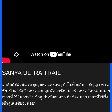
SANYA ULTRA TRAIL
มาสัมผัสผิวดิน ตะลุยจุดพีคเเละผจญภัยไปด้วยกัน! . สัญญา คาน
ชัย “ป้อม” นักวิ่งเทรลสายลุย มืออาชีพ อัลตร้าเทรล “ถ้าซ้อมน้อย
เวลาที่ใช้ในการวิ่งเข้าสู่เส้นชัยจะมาก ถ้าซ้อมมาก เวลาที่ใช้วิ่ง
เข้าสู่เส้นชัยจะน้อย”