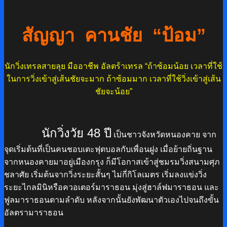
สัญญา คานชัย
“ป้อม”
นักวิ่งเทรลสายลุย มืออาชีพ อัลตร้าเทรล “
ถ้าซ้อมน้อย เวลาที่ใช้
ในการวิ่งเข้าสู่เส้นชัยจะมาก ถ้าซ้อมมาก เวลาที่ใช้วิ่งเข้าสู่เส้น
ชัยจะน้อย”
นักวิ่งวัย 48 ปี
เป็นชาวจังหวัดหนองคาย
จาก
จุดเริ่มต้นที่เป็นคนชอบเตะฟุตบอลกับเพื่อนฝูง เมื่อย้ายถิ่นฐาน
จากหนองคายมาอยู่เมืองกรุง ก็มีโอกาสเข้าสู่ชมรมวิ่งสนามศุภ
ชลาศัย เริ่มต้นจากวิ่งระยะสั้นๆ ไม่กี่กิโลเมตร เริ่มลงแข่งวิ่ง
ระยะไกลมินิหรือควอเตอร์มาราธอน มุ่งสู่ฮาล์ฟมาราธอน และ
ฟูลมาราธอนตามลำดับ หลังจากนั้นยังพัฒนาตัวเองไปจนถึงขั้น
อัลตรามาราธอน