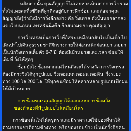
หลังจากนั้น คุณสัญญาก็ไม่เคยห่างเหินจากการวิ่ง รวม
ทั้งไม่เคยละทิ้งชีวิตที่ผูกติดอยู่กับการฝึกซ้อม และต่อมาคุณ
สัญญายังรู้ว่ายังมีการวิ่งอีกอย่าง คือ วิ่งเทรล ดังนั้นนอกจากลง
แข่งวิ่งบนถนน เทรลรันนิ่งคือ อีกสนามของ คุณสัญญา
การวิ่งเทรลเป็นการวิ่งที่อิสระ เหมือนกลับไปเป็นเด็ก ไป
เดินป่าไปเดินดูธรรมชาติฝึกร่างกายให้ผ่อนหนักผ่อนเบา เลยมา
เป็นนักวิ่งเทรลเต็มตัว 6-7 ปี ต้องมีเป้าหมายและเวลา ซ้อมให้
เต็มที่ วิ่งให้สุดๆ
ซ้อมยังไง ซ้อมมากเเค่ไหนถึงจะได้รางวัล การวิ่งเทรล
ต้องมีการวิ่งได้ทุกรูปแบบ วิ่งเจอเเดด เจอฝน เจอหิน วิ่งระยะ
ทาง 100 โล 200 โล ให้ทุกคนซ้อมให้หลากหลายรูปแบบ ฝึกฝน
ให้มีเป้าหมาย
การซ้อมของคุณสัญญาได้
ออกแบบการซ้อมวิ่ง
ของตัวเองที่มีรูปแบบไม่เหมือนใคร
การซ้อมนั้นไม่ได้หรูหราและมีราคา แต่ใช้ของที่หาได้
ตามธรรมชาติตามข้างทาง หรือของรอบข้าง เป็นนักวิ่งอีกคน