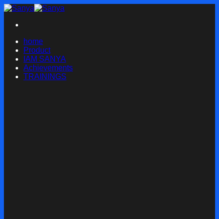
Skip
to
content
home
Product
IAM SANYA
Achievements
TRAININGS